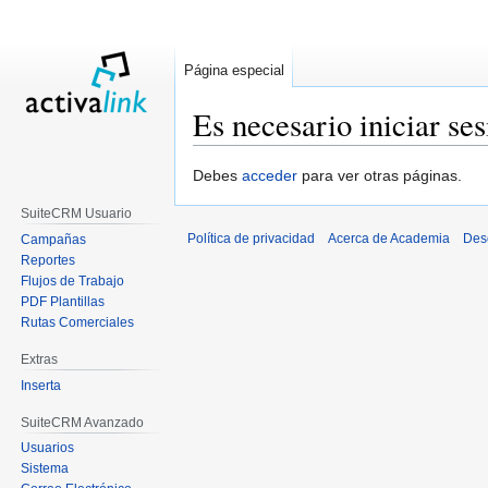
Página especial
Es necesario iniciar se
Ir
Ir
Debes
acceder
para ver otras páginas.
a
a
SuiteCRM Usuario
la
la
Política de privacidad
Acerca de Academia
Des
Campañas
navegación
búsqueda
Reportes
Flujos de Trabajo
PDF Plantillas
Rutas Comerciales
Extras
Inserta
SuiteCRM Avanzado
Usuarios
Sistema